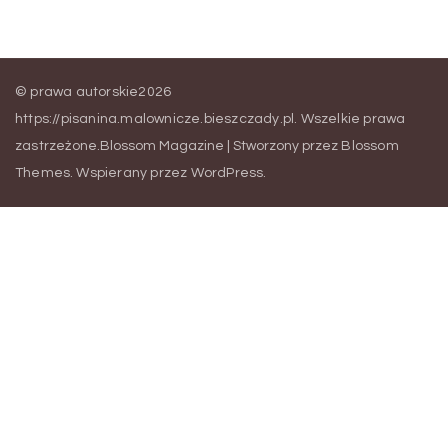
© prawa autorskie2026
https://pisanina.malownicze.bieszczady.pl
. Wszelkie prawa
zastrzeżone.
Blossom Magazine | Stworzony przez
Blossom
Themes
.
Wspierany przez
WordPress
.