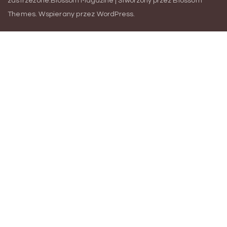
zastrzeżone.
Blossom Magazine | Stworzony przez
Blossom
Themes
.
Wspierany przez
WordPress
.