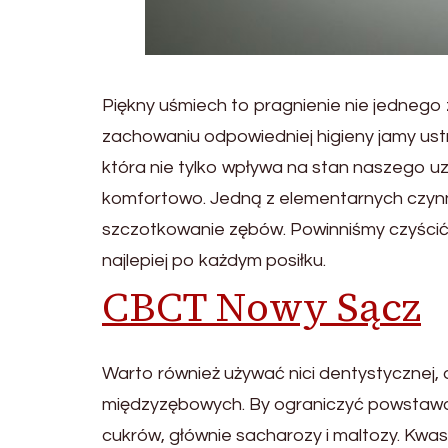
Piękny uśmiech
to pragnienie nie jednego
zachowaniu odpowiedniej higieny jamy ustn
która nie tylko wpływa na stan naszego u
komfor
towo. Jedną z elementarnych czynn
szczotkowanie zębów. Powinniśmy czyścić 
najlepiej po każdym posiłku.
CBCT Nowy Sącz
War
to również używać nici dentystycznej, d
międzyzębowych. By ograniczyć powstawan
cukrów, głównie sacharozy i mal
tozy. Kwa