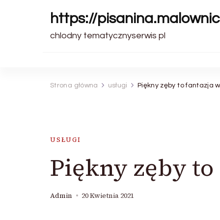
https://pisanina.malownic
chlodny tematycznyserwis pl
Strona główna
usługi
Piękny zęby to fantazja w
USŁUGI
Piękny zęby to 
Admin
20 Kwietnia 2021