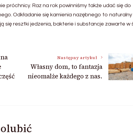
e próchnicy. Raz na rok powinniśmy także udać się do
bnego. Odkładanie się kamienia nazębnego
to naturalny
się resztki jedzenia, bakterie i substancje zawarte w śl
 na
Następny artykuł
e
Własny dom, to fantazja
część
nieomalże każdego z nas.
olubić