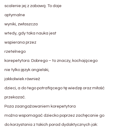
scalenie jej z zabawą. To daje
optymalne
wyniki, zwłaszcza
wtedy, gdy taka nauka jest
wspierana przez
rzetelnego
korepety
tora. Dobrego –
to znaczy, kochającego
nie tylko język angielski,
jakkolwiek również
dzieci, a do tego potrafiącego tę wiedzę oraz miłość
przekazać.
Poza zaangażowaniem korepety
tora
można wspomagać dziecko poprzez zachęcanie go
do korzystania z takich porad dydaktycznych jak: