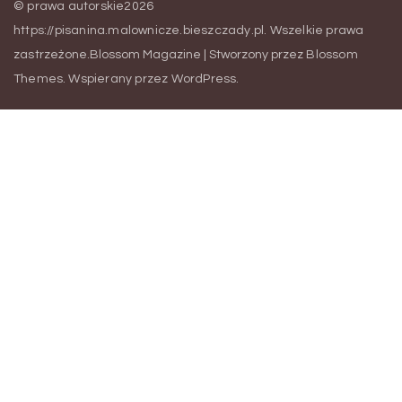
© prawa autorskie2026
https://pisanina.malownicze.bieszczady.pl
. Wszelkie prawa
zastrzeżone.
Blossom Magazine | Stworzony przez
Blossom
Themes
.
Wspierany przez
WordPress
.