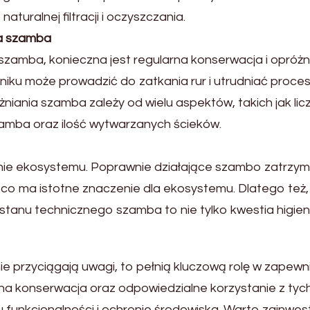
aturalnej filtracji i oczyszczania.
ia szamba
amba, konieczna jest regularna konserwacja i opróżni
niku może prowadzić do zatkania rur i utrudniać proce
żniania szamba zależy od wielu aspektów, takich jak lic
mba oraz ilość wytwarzanych ścieków.
nie ekosystemu. Poprawnie działające szambo zatrzym
 co ma is
totne znaczenie dla ekosystemu. Dlatego też,
lę stanu technicznego szamba
to nie tylko kwestia higien
e przyciągają uwagi,
to pełnią kluczową rolę w zapewn
na konserwacja oraz odpowiedzialne korzystanie z tyc
 funkcjonalności i ochronie środowiska. War
to zainwes