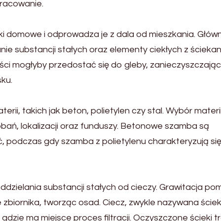
pracowanie.
ieki domowe i odprowadza je z dala od mieszkania. Głów
anie substancji stałych oraz elementy ciekłych z ścieka
ści mogłyby przedostać się do gleby, zanieczyszczając 
ku.
rii, takich jak be
ton, polietylen czy stal. Wybór materi
ań, lokalizacji oraz funduszy. Be
tonowe szamba są
 podczas gdy szamba z polietylenu charakteryzują si
dzielania substancji stałych od cieczy. Grawitacja p
zbiornika, tworząc osad. Ciecz, zwykle nazywana ście
gdzie ma miejsce proces filtracji. Oczyszczone ścieki tr