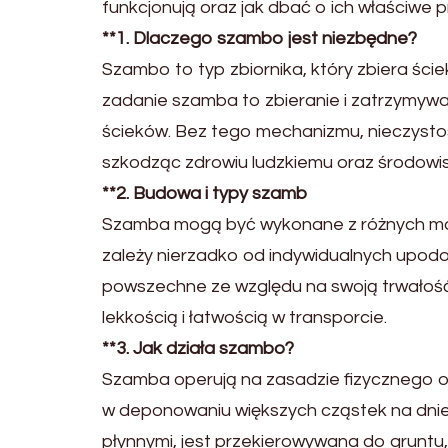
funkcjonują oraz jak dbać o ich właściwe 
**1. Dlaczego szambo jest niezbędne?
Szambo
to typ zbiornika, który zbiera śc
zadanie szamba
to zbieranie i zatrzymyw
ścieków. Bez tego mechanizmu, nieczys
to
szkodząc zdrowiu ludzkiemu oraz środowis
**2. Budowa i typy szamb
Szamba mogą być wykonane z różnych mate
zależy nierzadko od indywidualnych upodob
powszechne ze względu na swoją trwałość,
lekkością i łatwością w transporcie.
**3. Jak działa szambo?
Szamba operują na zasadzie fizycznego od
w deponowaniu większych cząstek na dnie 
płynnymi, jest przekierowywana do gruntu, 