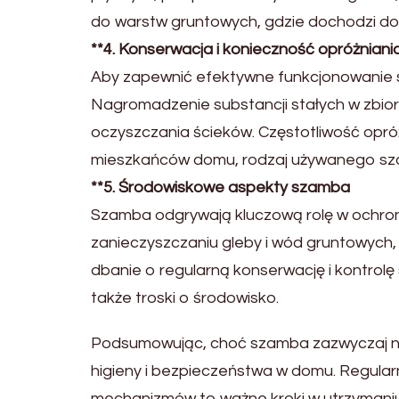
do warstw grun
towych, gdzie dochodzi do n
**4. Konserwacja i konieczność opróżnian
Aby zapewnić efektywne funkcjonowanie sz
Nagromadzenie substancji stałych w zbior
oczyszczania ścieków. Częs
totliwość opró
mieszkańców domu, rodzaj używanego sza
**5. Środowiskowe aspekty szamba
Szamba odgrywają kluczową rolę w ochro
zanieczyszczaniu gleby i wód grun
towych,
dbanie o regularną konserwację i kontro
także troski o środowisko.
Podsumowując, choć szamba zazwyczaj ni
higieny i bezpieczeństwa w domu. Regular
mechanizmów
to ważne kroki w utrzymaniu