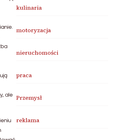
kulinaria
anie.
motoryzacja
s
zba
nieruchomości
praca
ują
y, ale
Przemysł
reklama
ieniu
h
tować