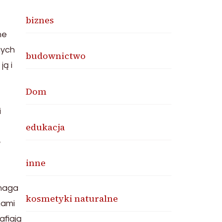
biznes
ne
nych
budownictwo
ją i
Dom
i
edukacja
ę
inne
omaga
kosmetyki naturalne
kami
afiają