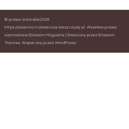
© prawa autorskie2026
https://pisanina.malownicze.bieszczady.pl
. Wszelkie prawa
zastrzeżone.
Blossom Magazine | Stworzony przez
Blossom
Themes
.
Wspierany przez
WordPress
.