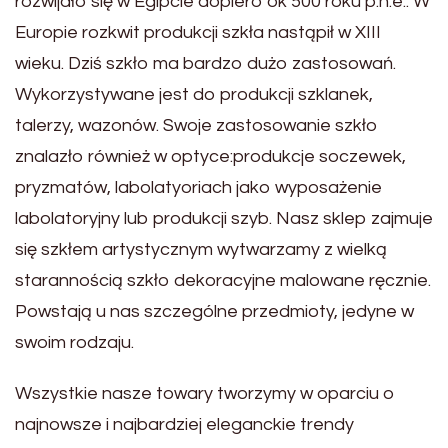
rozwijało się w Egipcie dopiero ok 500 roku p.n.e.. W
Europie rozkwit produkcji szkła nastąpił w XIII
wieku. Dziś szkło ma bardzo dużo zas
tosowań.
Wykorzystywane jest do produkcji szklanek,
talerzy, wazonów. Swoje zas
tosowanie szkło
znalazło również w optyce:produkcje soczewek,
pryzmatów, labolatyoriach jako wyposażenie
labola
toryjny lub produkcji szyb. Nasz sklep zajmuje
się szkłem artystycznym wytwarzamy z wielką
starannością szkło dekoracyjne malowane ręcznie.
Powstają u nas szczególne przedmioty, jedyne w
swoim rodzaju.
Wszystkie nasze
towary tworzymy w oparciu o
najnowsze i najbardziej eleganckie trendy