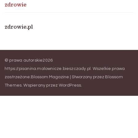
zdrowie
zdrowie.pl
© prawa autorskie2026
https://pisanina.malownicze.bieszczady.pl
. Wszelkie prawa
zastrzeżone.
Blossom Magazine | Stworzony przez
Blossom
Themes
.
Wspierany przez
WordPress
.