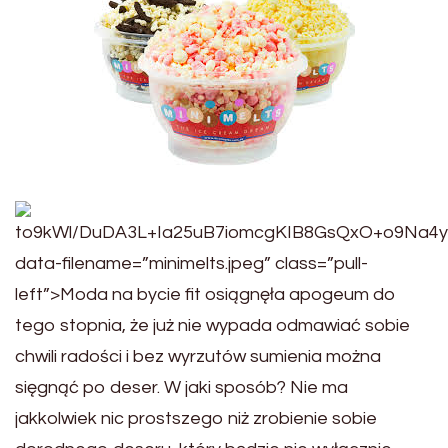
to9kWl/DuDA3L+Ia25uB7iomcgKIB8GsQxO+o9Na4
data-filename=”minimelts.jpeg” class=”pull-
left”>Moda na bycie fit osiągnęła apogeum do
tego s
topnia, że już nie wypada odmawiać sobie
chwili radości i bez wyrzutów sumienia można
sięgnąć po deser. W jaki sposób? Nie ma
jakkolwiek nic prostszego niż zrobienie sobie