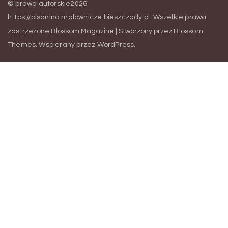
© prawa autorskie2026
https://pisanina.malownicze.bieszczady.pl
. Wszelkie prawa
zastrzeżone.
Blossom Magazine | Stworzony przez
Blossom
Themes
.
Wspierany przez
WordPress
.