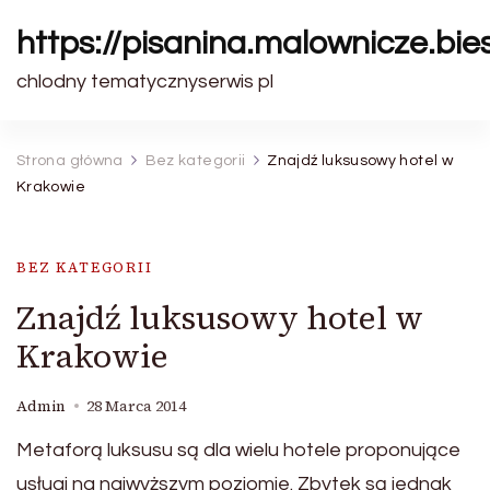
https://pisanina.malownicze.bie
chlodny tematycznyserwis pl
Strona główna
Bez kategorii
Znajdź luksusowy hotel w
Krakowie
BEZ KATEGORII
Znajdź luksusowy hotel w
Krakowie
Admin
28 Marca 2014
Metaforą luksusu są dla wielu hotele proponujące
usługi na najwyższym poziomie. Zbytek są jednak