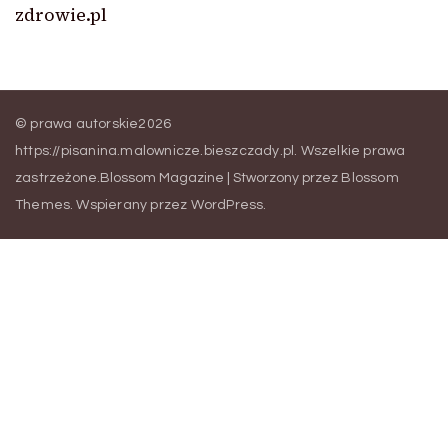
zdrowie.pl
© prawa autorskie2026
https://pisanina.malownicze.bieszczady.pl
. Wszelkie prawa
zastrzeżone.
Blossom Magazine | Stworzony przez
Blossom
Themes
.
Wspierany przez
WordPress
.